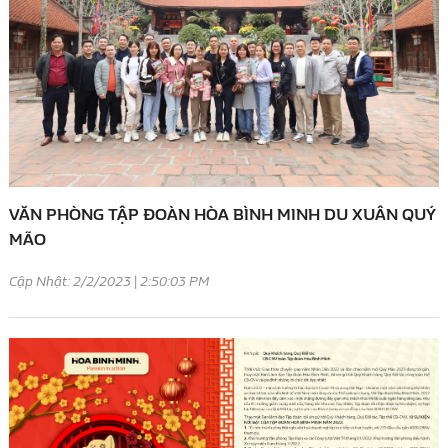
VĂN PHÒNG TẬP ĐOÀN HÒA BÌNH MINH DU XUÂN QUÝ
MÃO
Cập Nhật: 2/2/2023 | 2:50:03 PM