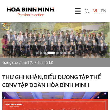
VI
|
EN
Trang chủ
/
Tin tức
/
Tin nội bộ
THƯ GHI NHẬN, BIỂU DƯƠNG TẬP THỂ
CBNV TẬP ĐOÀN HÒA BÌNH MINH