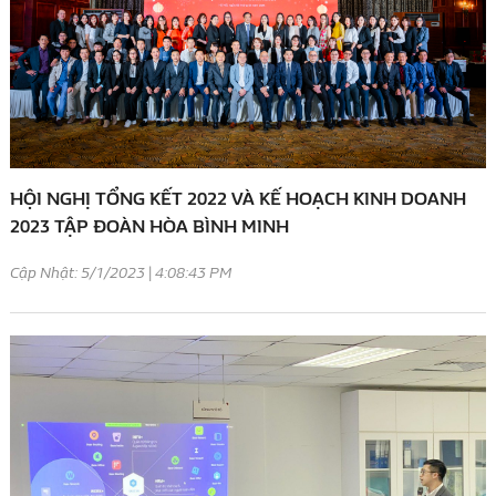
HỘI NGHỊ TỔNG KẾT 2022 VÀ KẾ HOẠCH KINH DOANH
2023 TẬP ĐOÀN HÒA BÌNH MINH
Cập Nhật: 5/1/2023 | 4:08:43 PM