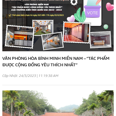
VĂN PHÒNG HÒA BÌNH MINH MIỀN NAM – “TÁC PHẨM
ĐƯỢC CỘNG ĐỒNG YÊU THÍCH NHẤT”
Cập Nhật: 24/3/2023 | 11:19:38 AM