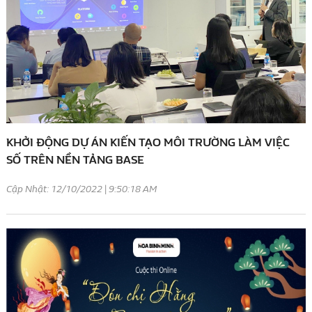
KHỞI ĐỘNG DỰ ÁN KIẾN TẠO MÔI TRƯỜNG LÀM VIỆC
SỐ TRÊN NỀN TẢNG BASE
Cập Nhật: 12/10/2022 | 9:50:18 AM