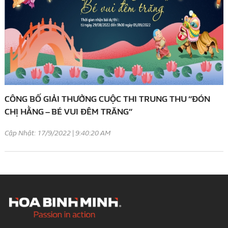
CÔNG BỐ GIẢI THƯỞNG CUỘC THI TRUNG THU “ĐÓN
CHỊ HẰNG – BÉ VUI ĐÊM TRĂNG”
Cập Nhật: 17/9/2022 | 9:40:20 AM