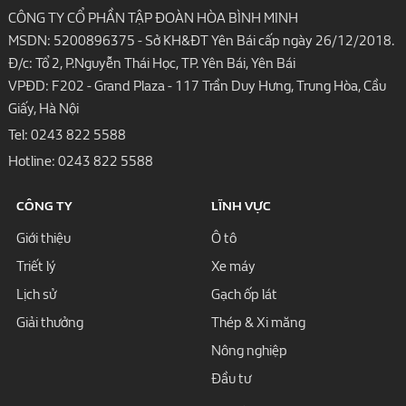
CÔNG TY CỔ PHẦN TẬP ĐOÀN HÒA BÌNH MINH
MSDN: 5200896375 - Sở KH&ĐT Yên Bái cấp ngày 26/12/2018.
Đ/c: Tổ 2, P.Nguyễn Thái Học, TP. Yên Bái, Yên Bái
VPĐD: F202 - Grand Plaza - 117 Trần Duy Hưng, Trung Hòa, Cầu
Giấy, Hà Nội
Tel:
0243 822 5588
Hotline:
0243 822 5588
CÔNG TY
LĨNH VỰC
Giới thiệu
Ô tô
Triết lý
Xe máy
Lịch sử
Gạch ốp lát
Giải thưởng
Thép & Xi măng
Nông nghiệp
Đầu tư