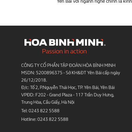
Yên Bái với ngành nghề chính là kinh
CÔNG TY CỔ PHẦN TẬP ĐOÀN HÒA BÌNH MINH
MSDN: 5200896375 - Sở KH&ĐT Yên Bái cấp ngày
26/12/2018.
Đ/c: Tổ 2, P.Nguyễn Thái Học, TP. Yên Bái, Yên Bái
VPĐD: F202 - Grand Plaza - 117 Trần Duy Hưng,
Trung Hòa, Cầu Giấy, Hà Nội
Tel:
0243 822 5588
Hotline:
0243 822 5588