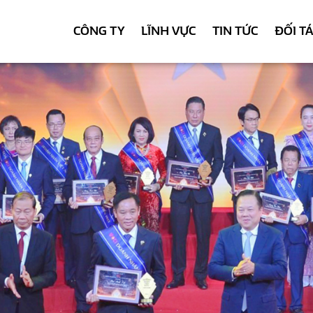
CÔNG TY
LĨNH VỰC
TIN TỨC
ĐỐI T