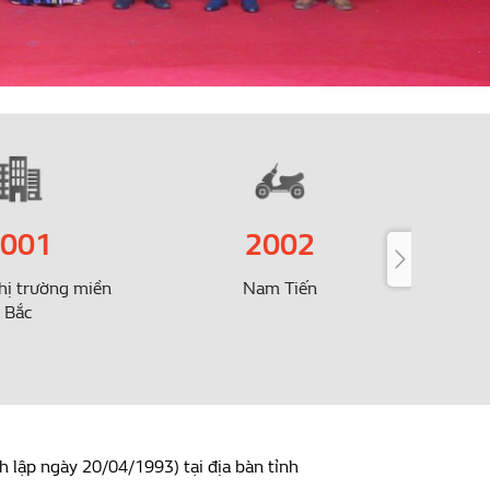
001
2002
hị trường miền
Nam Tiến
Thàn
Bắc
 lập ngày 20/04/1993) tại địa bàn tỉnh