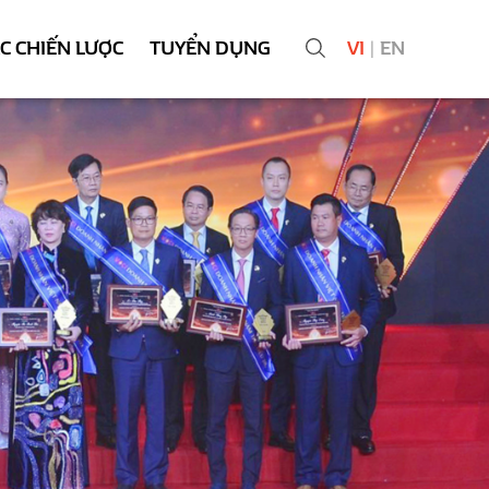
ÁC CHIẾN LƯỢC
TUYỂN DỤNG
VI
|
EN