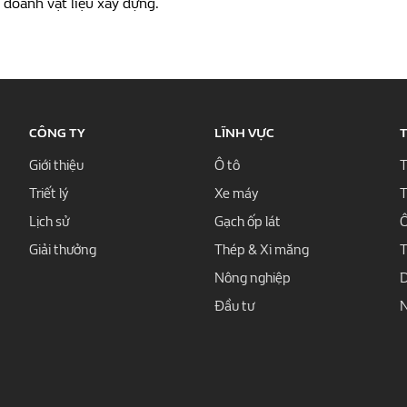
 doanh vật liệu xây dựng.
CÔNG TY
LĨNH VỰC
T
Giới thiệu
Ô tô
T
Triết lý
Xe máy
T
Lịch sử
Gạch ốp lát
Ô
Giải thưởng
Thép & Xi măng
T
Nông nghiệp
D
Đầu tư
N