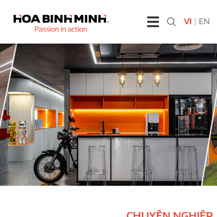
VI
|
EN
CHUYÊN NGHIỆP