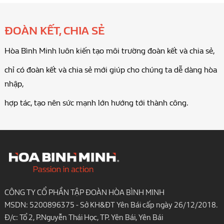
ĐOÀN KẾT, CHIA SẺ
Hòa Bình Minh luôn kiến tạo môi trường đoàn kết và chia sẻ,
chỉ có đoàn kết và chia sẻ mới giúp cho chúng ta dễ dàng hòa
nhập,
hợp tác, tạo nên sức mạnh lớn hướng tới thành công.
CÔNG TY CỔ PHẦN TẬP ĐOÀN HÒA BÌNH MINH
MSDN: 5200896375 - Sở KH&ĐT Yên Bái cấp ngày 26/12/2018.
Đ/c: Tổ 2, P.Nguyễn Thái Học, TP. Yên Bái, Yên Bái