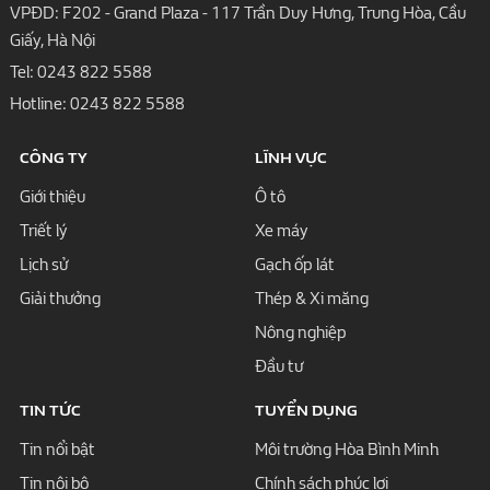
VPĐD: F202 - Grand Plaza - 117 Trần Duy Hưng, Trung Hòa, Cầu
Giấy, Hà Nội
Tel:
0243 822 5588
Hotline:
0243 822 5588
CÔNG TY
LĨNH VỰC
Giới thiệu
Ô tô
Triết lý
Xe máy
Lịch sử
Gạch ốp lát
Giải thưởng
Thép & Xi măng
Nông nghiệp
Đầu tư
TIN TỨC
TUYỂN DỤNG
Tin nổi bật
Môi trường Hòa Bình Minh
Tin nội bộ
Chính sách phúc lợi