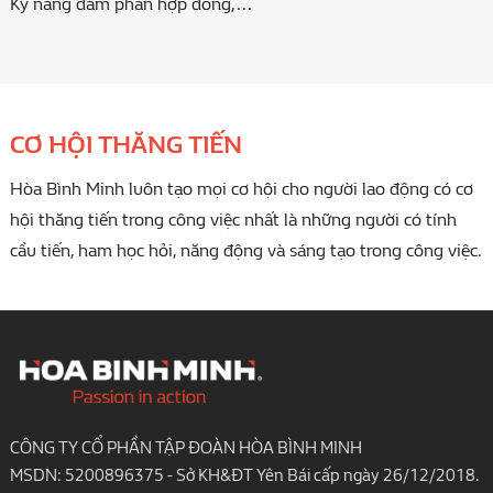
Kỹ năng đàm phán hợp đồng,...
CƠ HỘI THĂNG TIẾN
Hòa Bình Minh luôn tạo mọi cơ hội cho người lao động có cơ
hội thăng tiến trong công việc nhất là những người có tính
cầu tiến, ham học hỏi, năng động và sáng tạo trong công việc.
CÔNG TY CỔ PHẦN TẬP ĐOÀN HÒA BÌNH MINH
MSDN: 5200896375 - Sở KH&ĐT Yên Bái cấp ngày 26/12/2018.