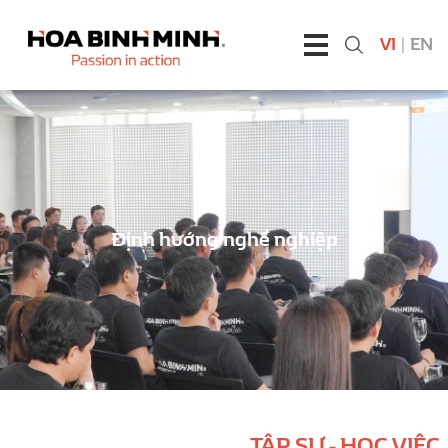
VI
|
EN
Định hướng nghề nghiệp
TẬP SỰ - HỌC VIỆC