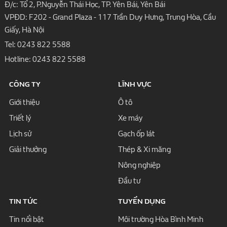
Đ/c: Tổ 2, P.Nguyễn Thái Học, TP. Yên Bái, Yên Bái
VPĐD: F202 - Grand Plaza - 117 Trần Duy Hưng, Trung Hòa, Cầu
Giấy, Hà Nội
Tel:
0243 822 5588
Hotline:
0243 822 5588
CÔNG TY
LĨNH VỰC
Giới thiệu
Ô tô
Triết lý
Xe máy
Lịch sử
Gạch ốp lát
Giải thưởng
Thép & Xi măng
Nông nghiệp
Đầu tư
TIN TỨC
TUYỂN DỤNG
Tin nổi bật
Môi trường Hòa Bình Minh