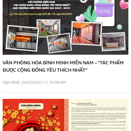
VĂN PHÒNG HÒA BÌNH MINH MIỀN NAM – “TÁC PHẨM
ĐƯỢC CỘNG ĐỒNG YÊU THÍCH NHẤT”
Cập Nhật: 24/3/2023 | 11:19:38 AM