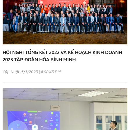
HỘI NGHỊ TỔNG KẾT 2022 VÀ KẾ HOẠCH KINH DOANH
2023 TẬP ĐOÀN HÒA BÌNH MINH
Cập Nhật: 5/1/2023 | 4:08:43 PM