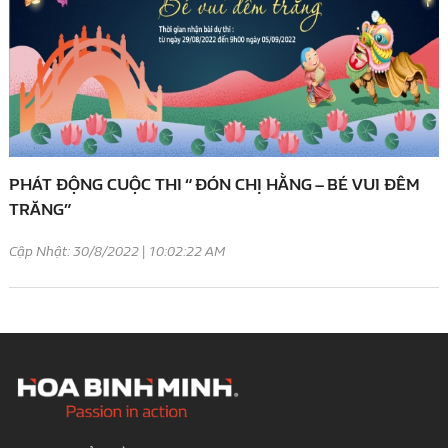
PHÁT ĐỘNG CUỘC THI “ ĐÓN CHỊ HẰNG – BÉ VUI ĐÊM
TRĂNG”
Cập Nhật: 30/8/2022 | 10:02:22 AM