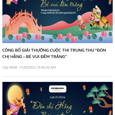
CÔNG BỐ GIẢI THƯỞNG CUỘC THI TRUNG THU “ĐÓN
CHỊ HẰNG – BÉ VUI ĐÊM TRĂNG”
Cập Nhật: 17/9/2022 | 9:40:20 AM