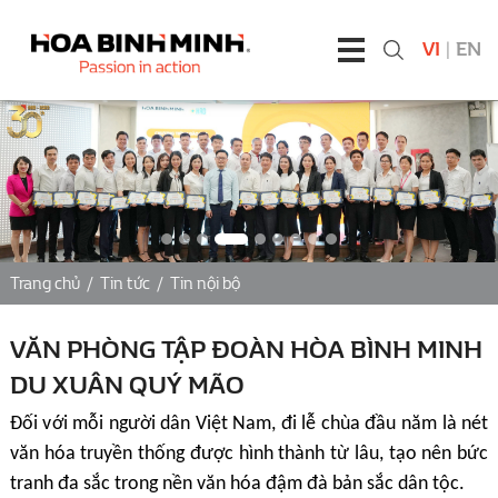
VI
|
EN
Trang chủ
/
Tin tức
/
Tin nội bộ
VĂN PHÒNG TẬP ĐOÀN HÒA BÌNH MINH
DU XUÂN QUÝ MÃO
Đố
i v
ớ
i m
ỗ
i ng
ườ
i dân Vi
ệ
t Nam,
đ
i l
ễ
chùa
đầ
u n
ă
m là nét
v
ă
n hóa truy
ề
n th
ố
ng
đượ
c hình thành t
ừ
lâu, t
ạ
o nên b
ứ
c
tranh
đ
a s
ắ
c trong n
ề
n v
ă
n hóa
đậ
m
đ
à b
ả
n s
ắ
c dân t
ộ
c.