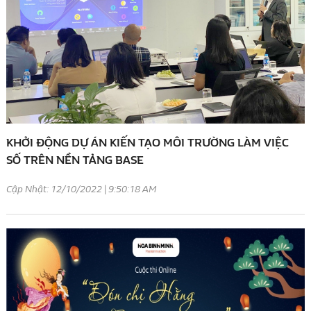
KHỞI ĐỘNG DỰ ÁN KIẾN TẠO MÔI TRƯỜNG LÀM VIỆC
SỐ TRÊN NỀN TẢNG BASE
Cập Nhật: 12/10/2022 | 9:50:18 AM