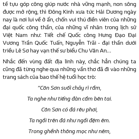
tề tựu góp công giúp nước nhà vững mạnh, non sông
được mở rộng, thì Đông Kinh xưa tức Hải Dương ngày
nay là nơi lui về ở ẩn, chốn vui thú điền viên của những
đại quốc công thần, của những vĩ nhân trong lịch sử
Việt Nam như: Tiết chế Quốc công Hưng Đạo Đại
Vương Trần Quốc Tuấn, Nguyễn Trãi - đại thần dưới
triều Lê Sơ hay vạn thế sư biểu Chu Văn An...
Nhắc đến vùng đất địa linh này, chắc hẳn chúng ta
cũng đã từng nghe qua những vần thơ đã đi vào những
trang sách của bao thế hệ tuổi học trò:
“Côn Sơn suối chảy rì rầm,
Ta nghe như tiếng đàn cầm bên tai.
Côn Sơn có đá rêu phơi,
Ta ngồi trên đá như ngồi đệm êm.
Trong ghềnh thông mọc như nêm,