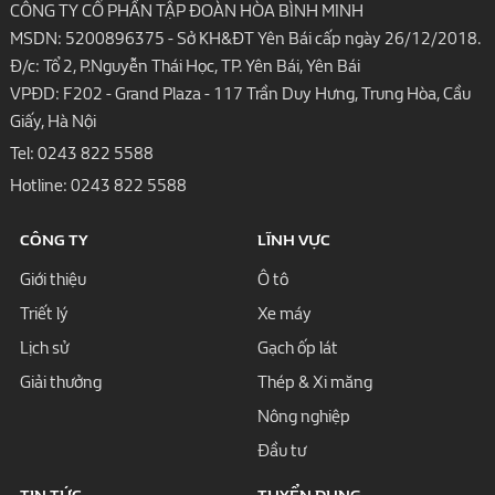
CÔNG TY CỔ PHẦN TẬP ĐOÀN HÒA BÌNH MINH
MSDN: 5200896375 - Sở KH&ĐT Yên Bái cấp ngày 26/12/2018.
Đ/c: Tổ 2, P.Nguyễn Thái Học, TP. Yên Bái, Yên Bái
VPĐD: F202 - Grand Plaza - 117 Trần Duy Hưng, Trung Hòa, Cầu
Giấy, Hà Nội
Tel:
0243 822 5588
Hotline:
0243 822 5588
CÔNG TY
LĨNH VỰC
Giới thiệu
Ô tô
Triết lý
Xe máy
Lịch sử
Gạch ốp lát
Giải thưởng
Thép & Xi măng
Nông nghiệp
Đầu tư