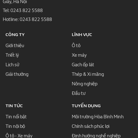
Giấy, Hà Nội
Tel:
0243 822 5588
Hotline:
0243 822 5588
CÔNG TY
LĨNH VỰC
Giới thiệu
Ô tô
Triết lý
Xe máy
Lịch sử
Gạch ốp lát
Giải thưởng
Thép & Xi măng
Nông nghiệp
Đầu tư
TIN TỨC
TUYỂN DỤNG
Tin nổi bật
Môi trường Hòa Bình Minh
Tin nội bộ
Chính sách phúc lợi
Ô tô - Xe máy
Định hướng nghề nghiệp