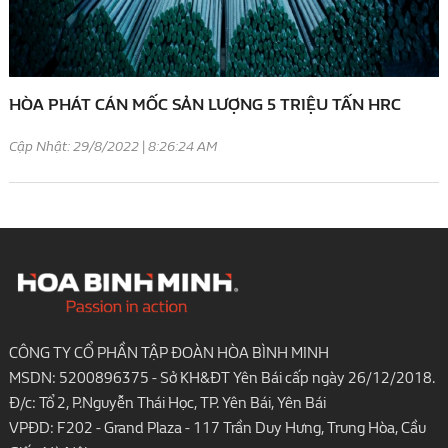
HÒA PHÁT CÁN MỐC SẢN LƯỢNG 5 TRIỆU TẤN HRC
Cập Nhật: 29/8/2022 | 8:26:24 AM
CÔNG TY CỔ PHẦN TẬP ĐOÀN HÒA BÌNH MINH
MSDN: 5200896375 - Sở KH&ĐT Yên Bái cấp ngày 26/12/2018.
Đ/c: Tổ 2, P.Nguyễn Thái Học, TP. Yên Bái, Yên Bái
VPĐD: F202 - Grand Plaza - 117 Trần Duy Hưng, Trung Hòa, Cầu