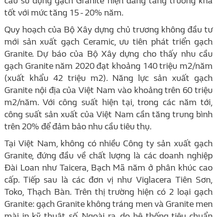
cầu sử dụng gạch Granite hiện đang tăng trưởng khá
tốt với mức tăng 15 - 20% năm.
Quy hoạch của Bộ Xây dựng chủ trương không đầu tư
mới sản xuất gạch Ceramic, ưu tiên phát triển gạch
Granite. Dự báo của Bộ Xây dựng cho thấy nhu cầu
gạch Granite năm 2020 đạt khoảng 140 triệu m2/năm
(xuất khẩu 42 triệu m2). Năng lực sản xuất gạch
Granite nội địa của Việt Nam vào khoảng trên 60 triệu
m2/năm. Với công suất hiện tại, trong các năm tới,
công suất sản xuất của Việt Nam cần tăng trung bình
trên 20% để đảm bảo nhu cầu tiêu thụ.
Tại Việt Nam, không có nhiều Công ty sản xuất gạch
Granite, đứng đầu về chất lượng là các doanh nghiệp
Đài Loan như Taicera, Bạch Mã năm ở phân khúc cao
cấp. Tiếp sau là các đơn vị như Viglacera Tiên Sơn,
Toko, Thạch Bàn. Trên thị trường hiện có 2 loại gạch
Granite: gạch Granite không tráng men và Granite men
mài in kỹ thuật số. Ngoài ra, do hệ thống tiêu chuẩn