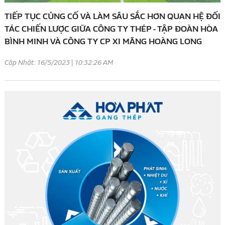
TIẾP TỤC CỦNG CỐ VÀ LÀM SÂU SẮC HƠN QUAN HỆ ĐỐI
TÁC CHIẾN LƯỢC GIỮA CÔNG TY THÉP - TẬP ĐOÀN HÒA
BÌNH MINH VÀ CÔNG TY CP XI MĂNG HOÀNG LONG
Cập Nhật: 16/5/2023 | 10:32:26 AM