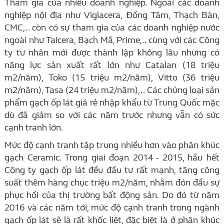
Tham gia của nhiều doanh nghiệp. Ngoài các doanh
nghiệp nội địa như Viglacera, Đồng Tâm, Thạch Bàn,
CMC,.. còn có sự tham gia của các doanh nghiệp nước
ngoài như Taicera, Bạch Mã, Prime,.. cùng với các Công
ty tư nhân mới được thành lập không lâu nhưng có
năng lực sản xuất rất lớn như Catalan (18 triệu
m2/năm), Toko (15 triệu m2/năm), Vitto (36 triệu
m2/năm), Tasa (24 triệu m2/năm),.. Các chủng loại sản
phẩm gạch ốp lát giá rẻ nhập khẩu từ Trung Quốc mặc
dù đã giảm so với các năm trước nhưng vẫn có sức
cạnh tranh lớn.
Mức độ cạnh tranh tập trung nhiều hơn vào phân khúc
gạch Ceramic. Trong giai đoạn 2014 - 2015, hầu hết
Công ty gạch ốp lát đều đầu tư rất mạnh, tăng công
suất thêm hàng chục triệu m2/năm, nhằm đón đầu sự
phục hồi của thị trường bất động sản. Do đó từ năm
2016 và các năm tới, mức độ cạnh tranh trong ngành
gạch ốp lát sẽ là rất khốc liệt, đặc biệt là ở phân khúc