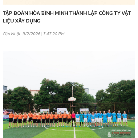
TẬP ĐOÀN HÒA BÌNH MINH THÀNH LẬP CÔNG TY VẬT
LIỆU XÂY DỰNG
Cập Nhật: 9/2/2026 | 3:47:20 PM