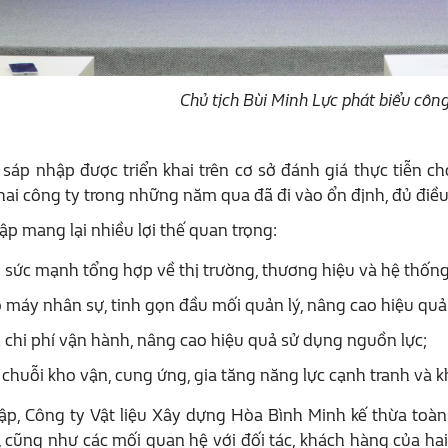
Chủ tịch Bùi Minh Lực phát biểu côn
sáp nhập được triển khai trên cơ sở đánh giá thực tiễn ch
ai công ty trong những năm qua đã đi vào ổn định, đủ điều
ập mang lại nhiều lợi thế quan trọng:
 sức mạnh tổng hợp về thị trường, thương hiệu và hệ thốn
ộ máy nhân sự, tinh gọn đầu mối quản lý, nâng cao hiệu quả
m chi phí vận hành, nâng cao hiệu quả sử dụng nguồn lực;
chuỗi kho vận, cung ứng, gia tăng năng lực cạnh tranh và k
ập, Công ty Vật liệu Xây dựng Hòa Bình Minh kế thừa toàn
 cũng như các mối quan hệ với đối tác, khách hàng của ha