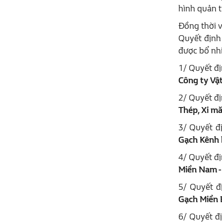
hình quản t
Đồng thời v
Quyết định
được bổ nh
1/ Quyết đ
Công ty V
2/ Quyết đ
Thép, Xi mă
3/ Quyết 
Gạch Kênh b
4/ Quyết đ
Miền Nam -
5/ Quyết 
Gạch Miền B
6/ Quyết đ