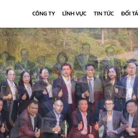
CÔNG TY
LĨNH VỰC
TIN TỨC
ĐỐI T