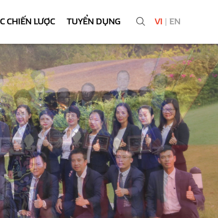
ÁC CHIẾN LƯỢC
TUYỂN DỤNG
VI
|
EN