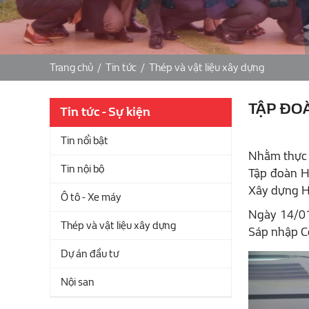
Trang chủ
/
Tin tức
/
Thép và vật liệu xây dựng
TẬP ĐO
Tin tức - Sự kiện
Tin nổi bật
Nhằm thực h
Tin nội bộ
Tập đoàn Hò
Xây dựng H
Ô tô - Xe máy
Ngày 14/01
Thép và vật liệu xây dựng
Sáp nhập C
Dự án đầu tư
Nội san