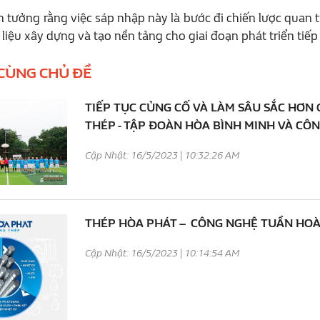
n tưởng rằng việc sáp nhập này là bước đi chiến lược quan 
t liệu xây dựng và tạo nền tảng cho giai đoạn phát triển tiếp
 CÙNG CHỦ ĐỀ
TIẾP TỤC CỦNG CỐ VÀ LÀM SÂU SẮC HƠN 
THÉP - TẬP ĐOÀN HÒA BÌNH MINH VÀ CÔ
Cập Nhật: 16/5/2023 | 10:32:26 AM
THÉP HÒA PHÁT – CÔNG NGHỆ TUẦN HOÀN
Cập Nhật: 16/5/2023 | 10:14:54 AM