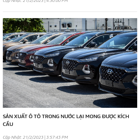
Cập Nhật: 21/2/2023 | 4:30:00 PM
SẢN XUẤT Ô TÔ TRONG NƯỚC LẠI MONG ĐƯỢC KÍCH
CẦU
Cập Nhật: 21/2/2023 | 3:57:43 PM