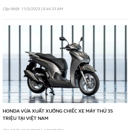
Cập Nhật: 11/3/2023 | 8:44:33 AM
HONDA VỪA XUẤT XƯỞNG CHIẾC XE MÁY THỨ 35
TRIỆU TẠI VIỆT NAM