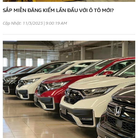
SẮP MIỄN ĐĂNG KIỂM LẦN ĐẦU VỚI Ô TÔ MỚI?
Cập Nhật: 11/3/2023 | 9:00:19 AM