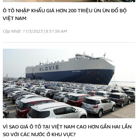
Ô TÔ NHẬP KHẨU GIÁ HƠN 200 TRIỆU ÙN ÙN ĐỔ BỘ
VIỆT NAM
Cập Nhật: 11/3/2023 | 8:51:56 AM
VÌ SAO GIÁ Ô TÔ TẠI VIỆT NAM CAO HƠN GẦN HAI LẦN
SO VỚI CÁC NƯỚC Ở KHU VỰC?