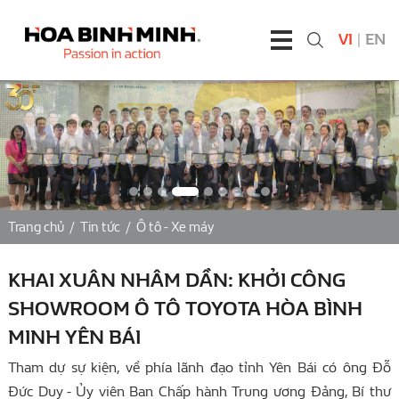
VI
|
EN
Trang chủ
/
Tin tức
/
Ô tô - Xe máy
KHAI XUÂN NHÂM DẦN: KHỞI CÔNG
SHOWROOM Ô TÔ TOYOTA HÒA BÌNH
MINH YÊN BÁI
Tham dự sự kiện, về phía lãnh đạo tỉnh Yên Bái có ông Đỗ
Đức Duy - Ủy viên Ban Chấp hành Trung ương Đảng, Bí thư