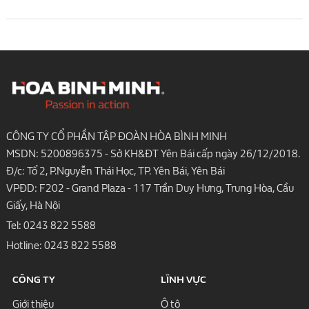
CÔNG TY CỔ PHẦN TẬP ĐOÀN HÒA BÌNH MINH
MSDN: 5200896375 - Sở KH&ĐT Yên Bái cấp ngày 26/12/2018.
Đ/c: Tổ 2, P.Nguyễn Thái Học, TP. Yên Bái, Yên Bái
VPĐD: F202 - Grand Plaza - 117 Trần Duy Hưng, Trung Hòa, Cầu
Giấy, Hà Nội
Tel:
0243 822 5588
Hotline:
0243 822 5588
CÔNG TY
LĨNH VỰC
Giới thiệu
Ô tô