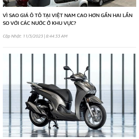
VÌ SAO GIÁ Ô TÔ TẠI VIỆT NAM CAO HƠN GẦN HAI LẦN
SO VỚI CÁC NƯỚC Ở KHU VỰC?
Cập Nhật: 11/3/2023 | 8:44:33 AM