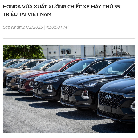
HONDA VỪA XUẤT XƯỞNG CHIẾC XE MÁY THỨ 35
TRIỆU TẠI VIỆT NAM
Cập Nhật: 21/2/2023 | 4:30:00 PM