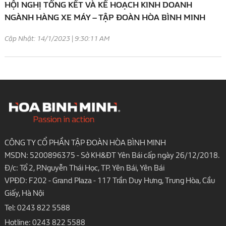
HỘI NGHỊ TỔNG KẾT VÀ KẾ HOẠCH KINH DOANH
NGÀNH HÀNG XE MÁY – TẬP ĐOÀN HÒA BÌNH MINH
Cập Nhật: 14/1/2023 | 9:30:11 AM
CÔNG TY CỔ PHẦN TẬP ĐOÀN HÒA BÌNH MINH
MSDN: 5200896375 - Sở KH&ĐT Yên Bái cấp ngày 26/12/2018.
Đ/c: Tổ 2, P.Nguyễn Thái Học, TP. Yên Bái, Yên Bái
VPĐD: F202 - Grand Plaza - 117 Trần Duy Hưng, Trung Hòa, Cầu
Giấy, Hà Nội
Tel:
0243 822 5588
Hotline:
0243 822 5588