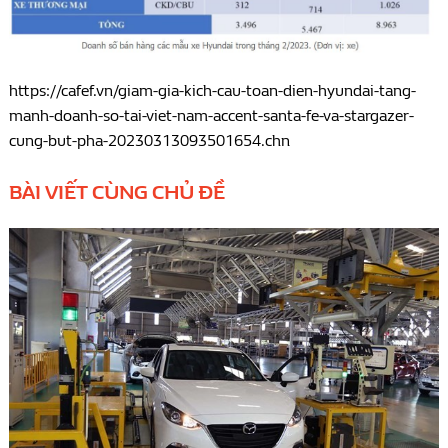
https://cafef.vn/giam-gia-kich-cau-toan-dien-hyundai-tang-
manh-doanh-so-tai-viet-nam-accent-santa-fe-va-stargazer-
cung-but-pha-20230313093501654.chn
BÀI VIẾT CÙNG CHỦ ĐỀ