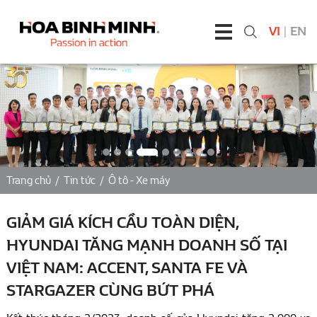
VI
|
EN
Trang chủ
/
Tin tức
/
Ô tô - Xe máy
GIẢM GIÁ KÍCH CẦU TOÀN DIỆN,
HYUNDAI TĂNG MẠNH DOANH SỐ TẠI
VIỆT NAM: ACCENT, SANTA FE VÀ
STARGAZER CÙNG BỨT PHÁ