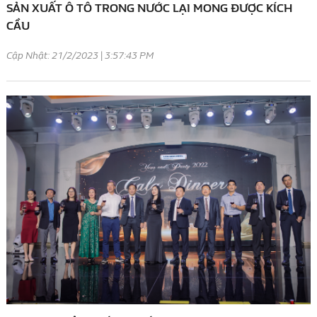
SẢN XUẤT Ô TÔ TRONG NƯỚC LẠI MONG ĐƯỢC KÍCH
CẦU
Cập Nhật: 21/2/2023 | 3:57:43 PM