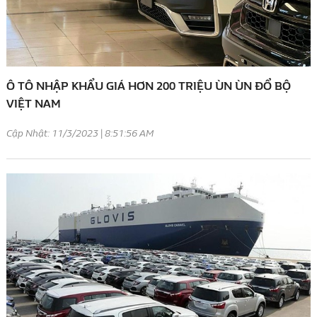
Ô TÔ NHẬP KHẨU GIÁ HƠN 200 TRIỆU ÙN ÙN ĐỔ BỘ
VIỆT NAM
Cập Nhật: 11/3/2023 | 8:51:56 AM