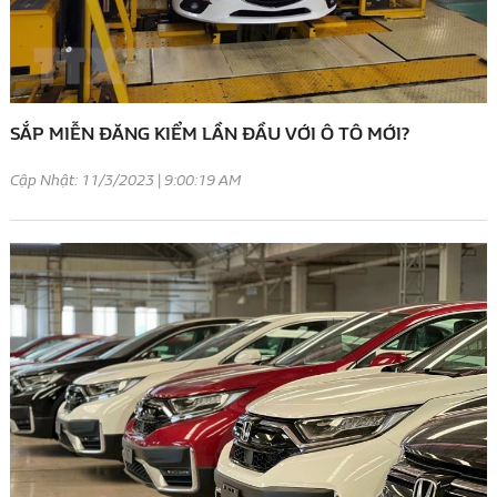
SẮP MIỄN ĐĂNG KIỂM LẦN ĐẦU VỚI Ô TÔ MỚI?
Cập Nhật: 11/3/2023 | 9:00:19 AM