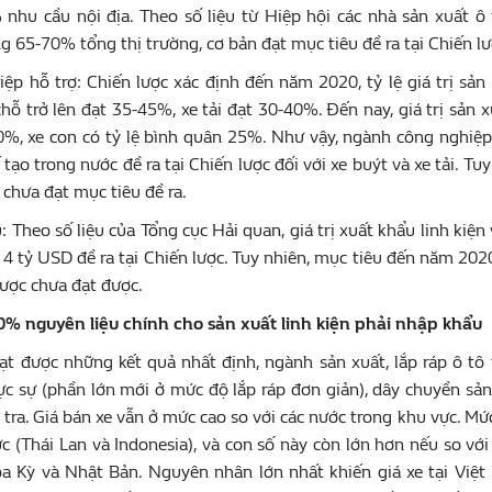
nhu cầu nội địa. Theo số liệu từ Hiệp hội các nhà sản xuất ô 
 65-70% tổng thị trường, cơ bản đạt mục tiêu đề ra tại Chiến lư
ệp hỗ trợ: Chiến lược xác định đến năm 2020, tỷ lệ giá trị sản
hỗ trở lên đạt 35-45%, xe tải đạt 30-40%. Đến nay, giá trị sản 
0%, xe con có tỷ lệ bình quân 25%. Như vậy, ngành công nghiệp 
tạo trong nước đề ra tại Chiến lược đối với xe buýt và xe tải. Tuy
 chưa đạt mục tiêu đề ra.
: Theo số liệu của Tổng cục Hải quan, giá trị xuất khẩu linh ki
 4 tỷ USD đề ra tại Chiến lược. Tuy nhiên, mục tiêu đến năm 20
 lược chưa đạt được.
 90% nguyên liệu chính cho sản xuất linh kiện phải nhập khẩu
ạt được những kết quả nhất định, ngành sản xuất, lắp ráp ô tô
ực sự (phần lớn mới ở mức độ lắp ráp đơn giản), dây chuyền sản
m tra. Giá bán xe vẫn ở mức cao so với các nước trong khu vực. Mứ
c (Thái Lan và Indonesia), và con số này còn lớn hơn nếu so vớ
a Kỳ và Nhật Bản. Nguyên nhân lớn nhất khiến giá xe tại Việt