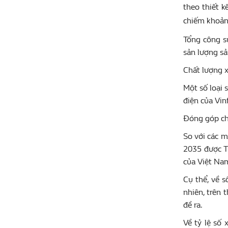
theo thiết 
chiếm khoả
Tổng công su
sản lượng sả
Chất lượng x
Một số loại 
điện của Vinf
Đóng góp cho
So với các 
2035 được T
của Việt Nam
Cụ thể, về s
nhiên, trên 
đề ra.
Về tỷ lệ số 