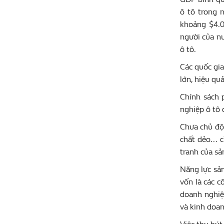
ô tô trong 
khoảng $4.0
người của nư
ô tô.
Các quốc gia
lớn, hiệu qu
Chính sách 
nghiệp ô tô 
Chưa chủ độn
chất dẻo...
tranh của s
Năng lực sả
vốn là các c
doanh nghiệ
và kinh doan