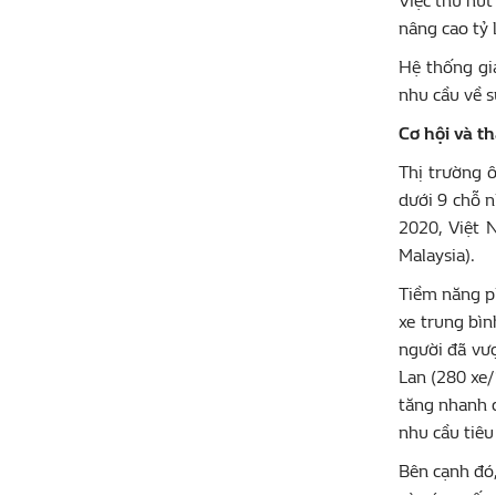
Việc thu hút
nâng cao tỷ 
Hệ thống gi
nhu cầu về s
Cơ hội và t
Thị trường 
dưới 9 chỗ n
2020, Việt 
Malaysia).
Tiềm năng ph
xe trung bìn
người đã vượ
Lan (280 xe/
tăng nhanh c
nhu cầu tiêu
Bên cạnh đó,