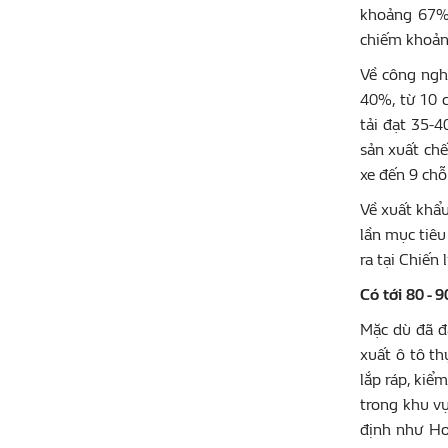
khoảng 67% 
chiếm khoảng
Về công nghi
40%, từ 10 c
tải đạt 35-4
sản xuất chế 
xe đến 9 chỗ
Về xuất khẩu
lần mục tiêu
ra tại Chiến
Có tới 80 -
Mặc dù đã đ
xuất ô tô th
lắp ráp, kiể
trong khu vự
định như Ho