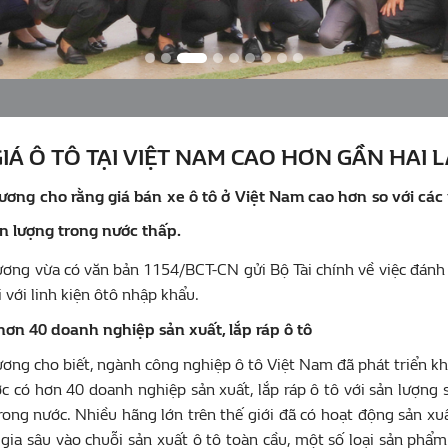
GIÁ Ô TÔ TẠI VIỆT NAM CAO HƠN GẦN HAI 
ơng cho rằng giá bán xe ô tô ở Việt Nam cao hơn so với các 
ản lượng trong nước thấp.
ơng vừa có văn bản 1154/BCT-CN gửi Bộ Tài chính về việc đánh 
i với linh kiện ôtô nhập khẩu.
hơn 40 doanh nghiệp sản xuất, lắp ráp ô tô
ơng cho biết, ngành công nghiệp ô tô Việt Nam đã phát triển k
c có hơn 40 doanh nghiệp sản xuất, lắp ráp ô tô với sản lượng
rong nước. Nhiều hãng lớn trên thế giới đã có hoạt động sản xuấ
gia sâu vào chuỗi sản xuất ô tô toàn cầu, một số loại sản phẩm