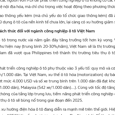
 các nguồn vốn FDI để phát triển công nghiệp ô tô không có các 
lệ nội địa hóa, mà chỉ chú trọng việc hoạt động theo phương thức
ao thông yếu kém (mà chủ yếu do tổ chức giao thông kém) đã ả
ử dụng ô tô của nền kinh tế chưa lớn, lại càng có xu hướng giảm 
hách thức đối với ngành công nghiệp ô tô Việt Nam
ô tô trong nước vài năm gần đây tăng trưởng tốt hơn kỳ vọng. 
hư hiện nay (trung bình 20-30%/năm), Việt Nam sẽ là thị trường
Nam đã vượt qua Philippines trở thành thị trường tiêu thụ ô t
át triển công nghiệp ô tô phụ thuộc vào 3 yếu tố: quy mô và cơ
h/1.000 dân. Tại Việt Nam, xu thế ô tô hóa (motorization) dự bá
t mức 4.000 USD và số xe trung bình trên 1.000 dân đã đạt kho
1.000 dân), Malaysia (542 xe/1.000 dân)...). Cùng với tốc độ tăn
hóng của tầng lớp trung lưu, tiềm năng phát triển công nghiệp ô 
 thụ ô tô sẽ bùng nổ trong giai đoạn đến 2025.
 xu hướng điện hóa ô tô đang diễn ra mạnh mẽ trên thế giới. Hiệ