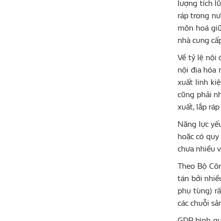
lượng tích l
ráp trong nư
môn hoá giữa
nhà cung cấp
Về tỷ lệ nội
nội địa hóa 
xuất linh k
cũng phải n
xuất, lắp ráp
Năng lực yế
hoặc có quy 
chưa nhiều v
Theo Bộ Côn
tán bởi nhiề
phụ tùng) rấ
các chuỗi sả
GDP bình qu