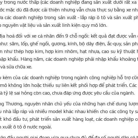
ũy trong nước thấp (các doanh nghiệp đang sản xuất dưới rất xa s
ớc mặc dù đã được cải thiện nhưng vẫn chưa thực sự bằng xe nhậ
 các doanh nghiệp trong sản xuất - lắp ráp ô tô và sản xuất p
 nguyên vật liệu và sản xuất linh kiện quy mô lớn.
 địa hoá đối với xe cá nhân đến 9 chỗ ngồi: kết quả đạt được vẫ
như: săm, lốp, ghế ngồi, gương, kính, bộ dây điện, ắc-quy, sản 
iện như thép hợp kim, hợp kim nhôm, hạt nhựa, cao su kỹ thuật
hập khẩu. Hàng năm, các doanh nghiệp phải nhập khẩu khoảng tr
 và sửa chữa xe.
u kém của các doanh nghiệp trong ngành công nghiệp hỗ trợ cũ
mô không lớn hoặc thiếu sự liên kết phối hợp để phát triển. Các
à tỷ lệ sai hỏng còn cao, chưa đáp ứng được yêu cầu của ngành.
g Thương, nguyên nhân chủ yếu của những hạn chế dung lượng t
u nhà lắp ráp và nhiều model khác nhau khiến cho các công ty sản
t khó đầu tư, phát triển sản xuất hàng loạt, các doanh nghiệp
n xuất ô tô ở nước ngoài.
ân đầu người giai đoạn vừa qua chưa đủ để đa số người dân có 