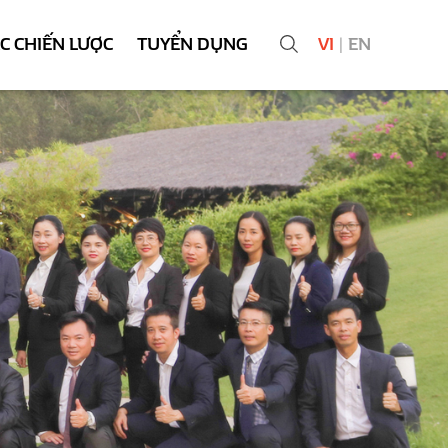
ÁC CHIẾN LƯỢC
TUYỂN DỤNG
VI
|
EN