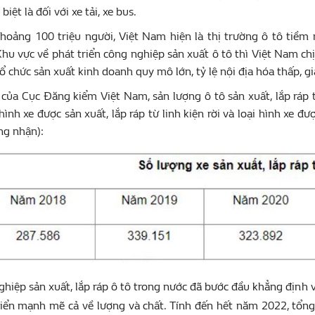
biệt là đối với xe tải, xe bus.
khoảng 100 triệu người, Việt Nam hiện là thị trường ô tô tiềm
hu vực về phát triển công nghiệp sản xuất ô tô thì Việt Nam chịu
ổ chức sản xuất kinh doanh quy mô lớn, tỷ lệ nội địa hóa thấp, giá
 của Cục Đăng kiểm Việt Nam, sản lượng ô tô sản xuất, lắp ráp
hình xe được sản xuất, lắp ráp từ linh kiện rời và loại hình xe đư
ng nhận):
hiệp sản xuất, lắp ráp ô tô trong nước đã bước đầu khẳng định vai 
riển mạnh mẽ cả về lượng và chất. Tính đến hết năm 2022, tổng