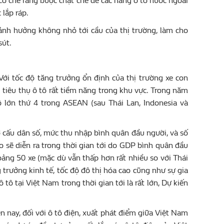
cơ chế ràng buộc chặt chẽ để các hãng ô tô nước ngoài
 lắp ráp.
nh hưởng không nhỏ tới cầu của thị trường, làm cho
sút.
Với tốc độ tăng trưởng ổn định của thị trường xe con
 tiêu thụ ô tô rất tiềm năng trong khu vực. Trong năm
ô lớn thứ 4 trong ASEAN (sau Thái Lan, Indonesia và
 cấu dân số, mức thu nhập bình quân đầu người, và số
o sẽ diễn ra trong thời gian tới do GDP bình quân đầu
ảng 50 xe (mặc dù vẫn thấp hơn rất nhiều so với Thái
g trưởng kinh tế, tốc độ đô thị hóa cao cũng như sự gia
tô tại Việt Nam trong thời gian tới là rất lớn, Dự kiến
n nay, đối với ô tô điện, xuất phát điểm giữa Việt Nam