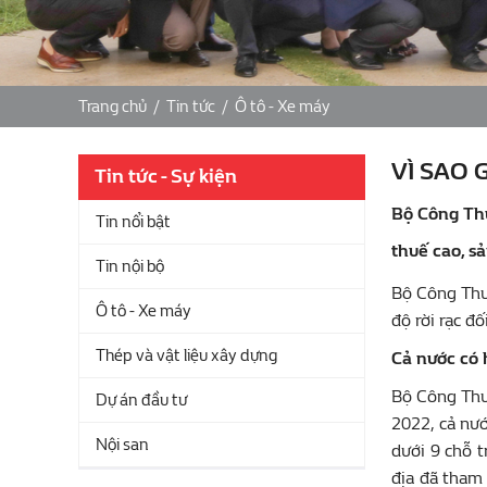
Trang chủ
/
Tin tức
/
Ô tô - Xe máy
VÌ SAO 
Tin tức - Sự kiện
Bộ Công Thư
Tin nổi bật
thuế cao, s
Tin nội bộ
Bộ Công Thư
Ô tô - Xe máy
độ rời rạc đố
Thép và vật liệu xây dựng
Cả nước có 
Bộ Công Thư
Dự án đầu tư
2022, cả nướ
Nội san
dưới 9 chỗ t
địa đã tham 