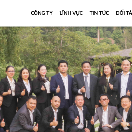
CÔNG TY
LĨNH VỰC
TIN TỨC
ĐỐI T