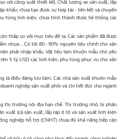
o với công suất thiết kế). Chất lượng xe sản xuất, lắp
p khẩu; chưa tạo được sự hợp tác - liên kết và chuyên
hụ tùng linh kiện; chưa hình thành được hệ thống các
n còn thấp so với mục tiêu đề ra. Các sản phẩm đã được
phẩm nhựa... Có tới 80 - 90% nguyên liệu chính cho sản
 hiện phải nhập khẩu. Vật liệu làm khuôn mẫu chủ yếu
ên 5 tỷ USD các linh kiện, phụ tùng phục vụ cho sản
ng là điều đáng lưu tâm. Các nhà sản xuất khuôn mẫu
 doanh nghiệp sản xuất phôi và chi tiết đúc cho ngành
hị trường nội địa hạn chế. Thị trường nhỏ, bị phân
 xuất (cả sản xuất, lắp ráp ô tô và sản xuất linh kiện
 công nghiệp hỗ trợ (CNHT) chưa đủ khả năng tiếp cận
thể sở hữu ô tô cũng như thúc đẩy ngành công nghiệp