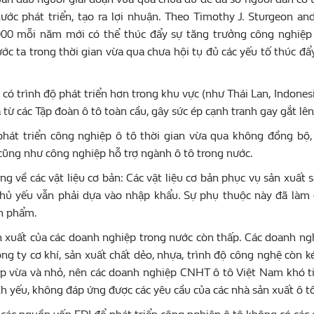
nước phát triển, tạo ra lợi nhuận. Theo Timothy J. Sturgeon a
00 mỗi năm mới có thể thúc đẩy sự tăng trưởng công nghiệp 
ớc ta trong thời gian vừa qua chưa hội tụ đủ các yếu tố thúc 
 có trình độ phát triển hơn trong khu vực (như Thái Lan, Indone
ả từ các Tập đoàn ô tô toàn cầu, gây sức ép cạnh tranh gay gắt l
phát triển công nghiệp ô tô thời gian vừa qua không đồng bộ,
cũng như công nghiệp hỗ trợ ngành ô tô trong nước.
g về các vật liệu cơ bản: Các vật liệu cơ bản phục vụ sản xuấ
 chủ yếu vẫn phải dựa vào nhập khẩu. Sự phụ thuộc này đã làm
ản phẩm.
n xuất của các doanh nghiệp trong nước còn thấp. Các doanh n
ông ty cơ khí, sản xuất chất dẻo, nhựa, trình độ công nghệ còn 
p vừa và nhỏ, nên các doanh nghiệp CNHT ô tô Việt Nam khó tiế
h yếu, không đáp ứng được các yêu cầu của các nhà sản xuất ô tô