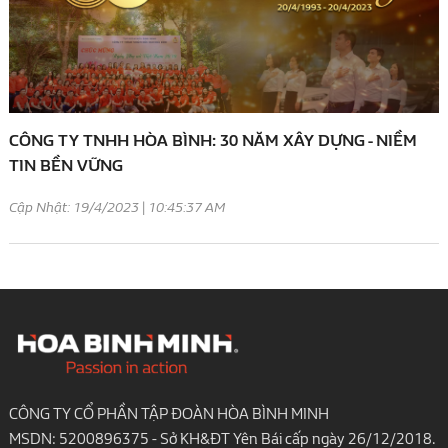
CÔNG TY TNHH HÒA BÌNH: 30 NĂM XÂY DỰNG - NIỀM
TIN BỀN VỮNG
Cập Nhật: 19/4/2023 | 10:45:37 AM
CÔNG TY CỔ PHẦN TẬP ĐOÀN HÒA BÌNH MINH
MSDN: 5200896375 - Sở KH&ĐT Yên Bái cấp ngày 26/12/2018.