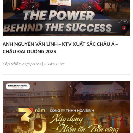
ANH NGUYỄN VĂN LĨNH – KTV XUẤT SẮC CHÂU Á –
CHÂU ĐẠI DƯƠNG 2023
Cập Nhật: 27/5/2023 | 2:14:01 PM