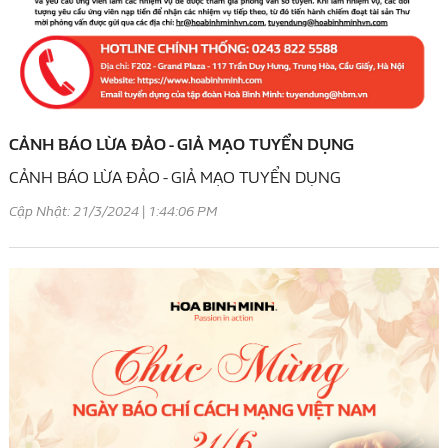
CẢNH BÁO LỪA ĐẢO - GIẢ MẠO TUYỂN DỤNG
CẢNH BÁO LỪA ĐẢO - GIẢ MẠO TUYỂN DỤNG
Cập Nhật: 21/3/2024 | 1:44:06 PM