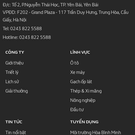
Đ/c: Tổ 2, P.Nguyễn Thái Học, TP. Yên Bái, Yên Bái
VPĐD: F202 - Grand Plaza - 117 Trần Duy Hưng, Trung Hòa, Cầu
Giấy, Hà Nội
Tel:
0243 822 5588
Hotline:
0243 822 5588
CÔNG TY
LĨNH VỰC
Giới thiệu
Ô tô
Triết lý
Xe máy
Lịch sử
Gạch ốp lát
Giải thưởng
Thép & Xi măng
Nông nghiệp
Đầu tư
TIN TỨC
TUYỂN DỤNG
Tin nổi bật
Môi trường Hòa Bình Minh