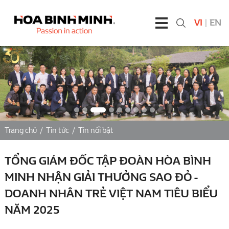
VI
|
EN
Trang chủ
/
Tin tức
/
Tin nổi bật
TỔNG GIÁM ĐỐC TẬP ĐOÀN HÒA BÌNH
MINH NHẬN GIẢI THƯỞNG SAO ĐỎ -
DOANH NHÂN TRẺ VIỆT NAM TIÊU BIỂU
NĂM 2025