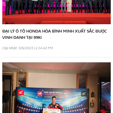
ĐẠI LÝ Ô TÔ HONDA HÒA BÌNH MINH XUẤT SẮC ĐƯỢC
VINH DANH TẠI 99Ki
Cập Nhật: 3/6/2023 | 2:24:42 PM