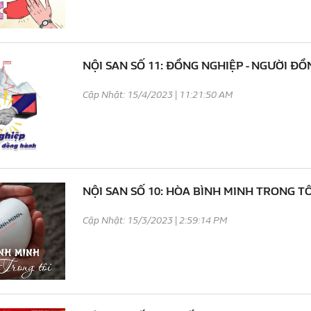
NỘI SAN SỐ 11: ĐỒNG NGHIỆP - NGƯỜI Đ
Cập Nhật: 15/4/2023 | 11:21:50 AM
NỘI SAN SỐ 10: HÒA BÌNH MINH TRONG TÔ
Cập Nhật: 15/3/2023 | 2:59:14 PM