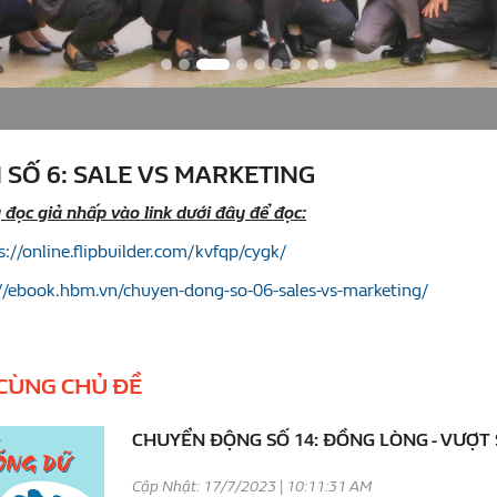
 SỐ 6: SALE VS MARKETING
đọc giả nhấp vào link dưới đây để đọc:
s://online.flipbuilder.com/kvfqp/cygk/
//ebook.hbm.vn/chuyen-dong-so-06-sales-vs-marketing/
 CÙNG CHỦ ĐỀ
CHUYỂN ĐỘNG SỐ 14: ĐỒNG LÒNG - VƯỢT
Cập Nhật: 17/7/2023 | 10:11:31 AM