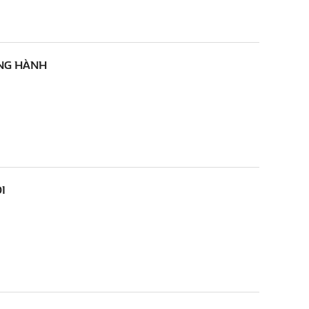
ỒNG HÀNH
I