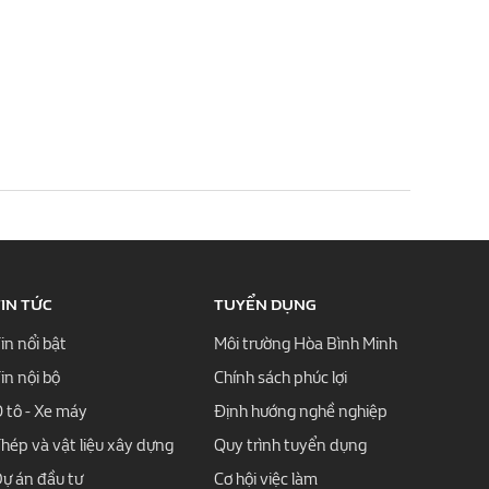
IN TỨC
TUYỂN DỤNG
in nổi bật
Môi trường Hòa Bình Minh
in nội bộ
Chính sách phúc lợi
 tô - Xe máy
Định hướng nghề nghiệp
hép và vật liệu xây dựng
Quy trình tuyển dụng
ự án đầu tư
Cơ hội việc làm