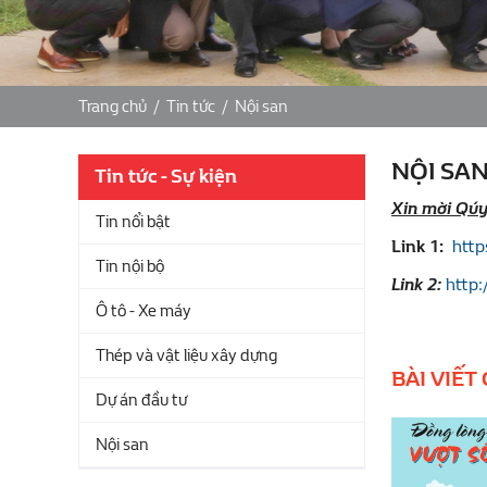
Trang chủ
/
Tin tức
/
Nội san
NỘI SAN
Tin tức - Sự kiện
Xin mời Qúy 
Tin nổi bật
Link 1:
http
Tin nội bộ
Link 2:
http:
Ô tô - Xe máy
Thép và vật liệu xây dựng
BÀI VIẾT
Dự án đầu tư
Nội san