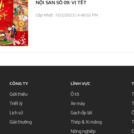
NỘI SAN SỐ 09: VỊ TẾT
Cập Nhật: 15/2/2023 | 4:48:02 PM
CÔNG TY
LĨNH VỰC
T
Giới thiệu
Ô tô
T
Triết lý
Xe máy
T
Lịch sử
Gạch ốp lát
Ô
Giải thưởng
Thép & Xi măng
T
Nông nghiệp
D