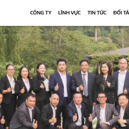
CÔNG TY
LĨNH VỰC
TIN TỨC
ĐỐI T