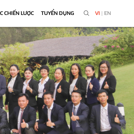
ÁC CHIẾN LƯỢC
TUYỂN DỤNG
VI
|
EN