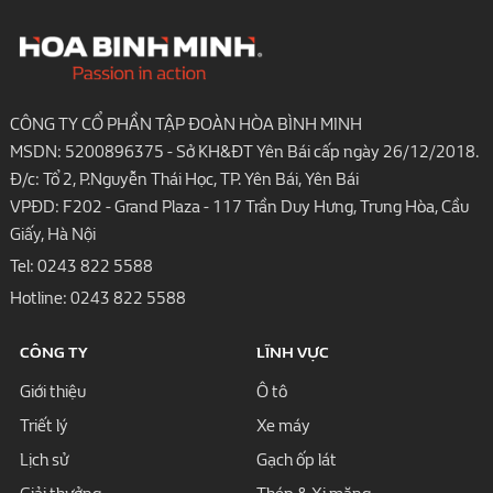
CÔNG TY CỔ PHẦN TẬP ĐOÀN HÒA BÌNH MINH
MSDN: 5200896375 - Sở KH&ĐT Yên Bái cấp ngày 26/12/2018.
Đ/c: Tổ 2, P.Nguyễn Thái Học, TP. Yên Bái, Yên Bái
VPĐD: F202 - Grand Plaza - 117 Trần Duy Hưng, Trung Hòa, Cầu
Giấy, Hà Nội
Tel:
0243 822 5588
Hotline:
0243 822 5588
CÔNG TY
LĨNH VỰC
Giới thiệu
Ô tô
Triết lý
Xe máy
Lịch sử
Gạch ốp lát