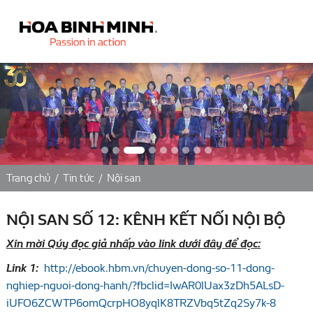
Trang chủ
/
Tin tức
/
Nội san
NỘI SAN SỐ 12: KÊNH KẾT NỐI NỘI BỘ
Xin mời Qúy đọc giả nhấp vào link dưới đây để đọc:
Link 1:
http://ebook.hbm.vn/chuyen-dong-so-11-dong-
nghiep-nguoi-dong-hanh/?fbclid=IwAR0lUax3zDh5ALsD-
iUFO6ZCWTP6omQcrpHO8yqlK8TRZVbq5tZq2Sy7k-8