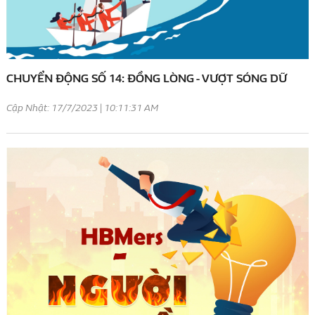
CHUYỂN ĐỘNG SỐ 14: ĐỒNG LÒNG - VƯỢT SÓNG DỮ
Cập Nhật: 17/7/2023 | 10:11:31 AM