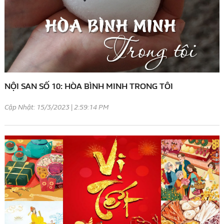
NỘI SAN SỐ 10: HÒA BÌNH MINH TRONG TÔI
Cập Nhật: 15/3/2023 | 2:59:14 PM