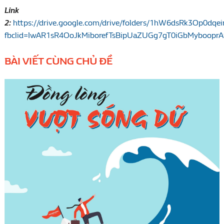
Link
2:
https://drive.google.com/drive/folders/1hW6dsRk3Op0dq
fbclid=IwAR1sR4OoJkMiborefTsBipUaZUGg7gT0iGbMybooprA
BÀI VIẾT CÙNG CHỦ ĐỀ