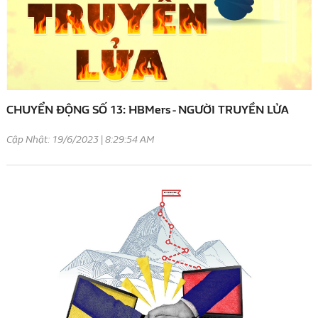
CHUYỂN ĐỘNG SỐ 13: HBMers - NGƯỜI TRUYỀN LỬA
Cập Nhật: 19/6/2023 | 8:29:54 AM