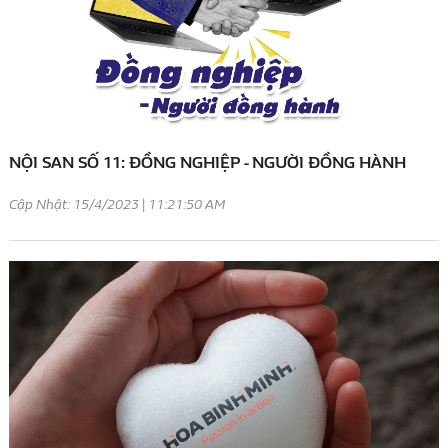
NỘI SAN SỐ 11: ĐỒNG NGHIỆP - NGƯỜI ĐỒNG HÀNH
Cập Nhật: 15/4/2023 | 11:21:50 AM