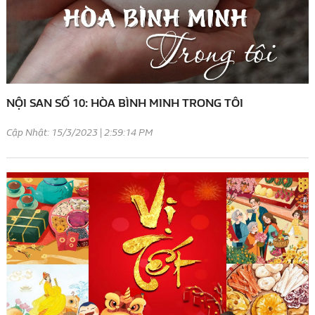
NỘI SAN SỐ 10: HÒA BÌNH MINH TRONG TÔI
Cập Nhật: 15/3/2023 | 2:59:14 PM