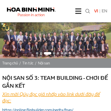
VI
|
EN
Trang chủ
/
Tin tức
/
Nội san
NỘI SAN SỐ 3: TEAM BUILDING - CHƠI ĐỂ
GẮN KẾT
Xin mời Qúy đọc giả nhấp vào link dưới đây để
đọc:
https://online.flipbuilder.com/oedtx/fnas/