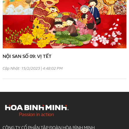
NỘI SAN SỐ 09: VỊ TẾT
Cập Nhật: 15/2/2023 | 4:48:02 PM
CÔNG TY CỔ PHẦN TẬP ĐOÀN HÒA BÌNH MINH