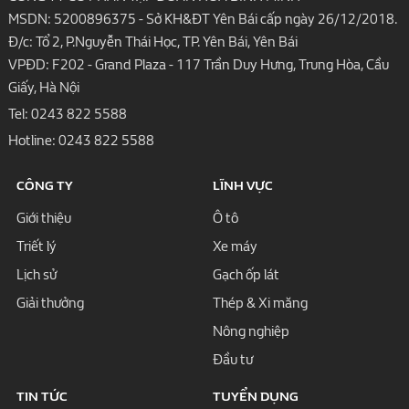
MSDN: 5200896375 - Sở KH&ĐT Yên Bái cấp ngày 26/12/2018.
Đ/c: Tổ 2, P.Nguyễn Thái Học, TP. Yên Bái, Yên Bái
VPĐD: F202 - Grand Plaza - 117 Trần Duy Hưng, Trung Hòa, Cầu
Giấy, Hà Nội
Tel:
0243 822 5588
Hotline:
0243 822 5588
CÔNG TY
LĨNH VỰC
Giới thiệu
Ô tô
Triết lý
Xe máy
Lịch sử
Gạch ốp lát
Giải thưởng
Thép & Xi măng
Nông nghiệp
Đầu tư
TIN TỨC
TUYỂN DỤNG