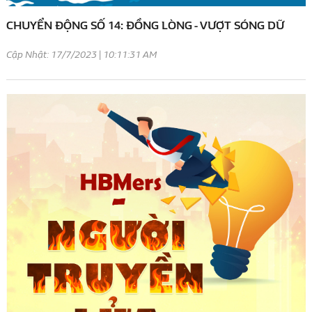
CHUYỂN ĐỘNG SỐ 14: ĐỒNG LÒNG - VƯỢT SÓNG DỮ
Cập Nhật: 17/7/2023 | 10:11:31 AM