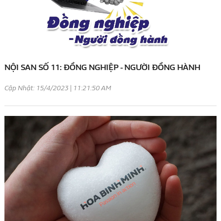
NỘI SAN SỐ 11: ĐỒNG NGHIỆP - NGƯỜI ĐỒNG HÀNH
Cập Nhật: 15/4/2023 | 11:21:50 AM