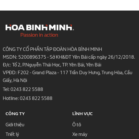
CÔNG TY CỔ PHẦN TẬP ĐOÀN HÒA BÌNH MINH
MSDN: 5200896375 - Sở KH&ĐT Yên Bái cấp ngày 26/12/2018.
Đ/c: Tổ 2, P.Nguyễn Thái Học, TP. Yên Bái, Yên Bái
VPĐD: F202 - Grand Plaza - 117 Trần Duy Hưng, Trung Hòa, Cầu
Giấy, Hà Nội
Tel:
0243 822 5588
Hotline:
0243 822 5588
CÔNG TY
LĨNH VỰC
Giới thiệu
Ô tô
Triết lý
Xe máy