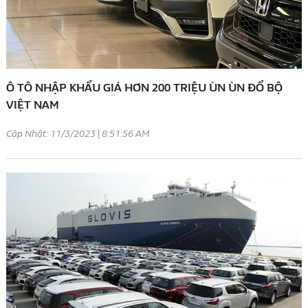
Ô TÔ NHẬP KHẨU GIÁ HƠN 200 TRIỆU ÙN ÙN ĐỔ BỘ
VIỆT NAM
Cập Nhật: 11/3/2023 | 8:51:56 AM