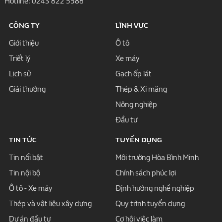
Hotline:
0243 822 5588
CÔNG TY
LĨNH VỰC
Giới thiệu
Ô tô
Triết lý
Xe máy
Lịch sử
Gạch ốp lát
Giải thưởng
Thép & Xi măng
Nông nghiệp
Đầu tư
TIN TỨC
TUYỂN DỤNG
Tin nổi bật
Môi trường Hòa Bình Minh
Tin nội bộ
Chính sách phúc lợi
Ô tô - Xe máy
Định hướng nghề nghiệp
Thép và vật liệu xây dựng
Quy trình tuyển dụng
Dự án đầu tư
Cơ hội việc làm