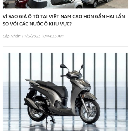
VÌ SAO GIÁ Ô TÔ TẠI VIỆT NAM CAO HƠN GẦN HAI LẦN
SO VỚI CÁC NƯỚC Ở KHU VỰC?
Cập Nhật: 11/3/2023 | 8:44:33 AM