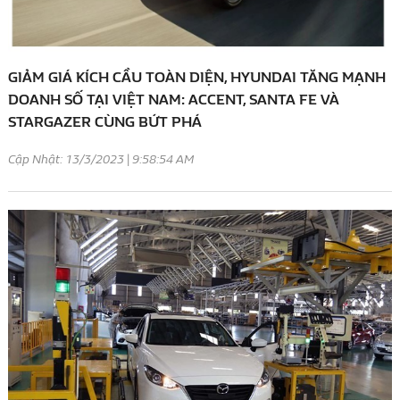
GIẢM GIÁ KÍCH CẦU TOÀN DIỆN, HYUNDAI TĂNG MẠNH
DOANH SỐ TẠI VIỆT NAM: ACCENT, SANTA FE VÀ
STARGAZER CÙNG BỨT PHÁ
Cập Nhật: 13/3/2023 | 9:58:54 AM