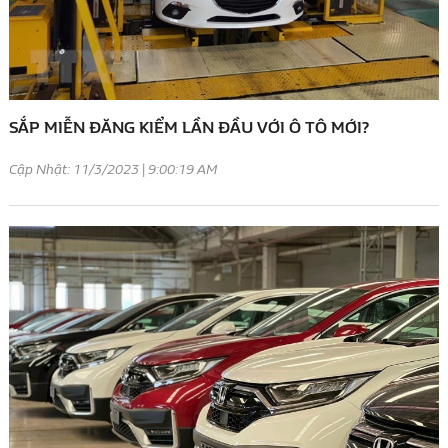
SẮP MIỄN ĐĂNG KIỂM LẦN ĐẦU VỚI Ô TÔ MỚI?
Cập Nhật: 11/3/2023 | 9:00:19 AM