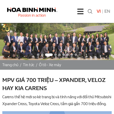
VI
|
EN
Trang chủ
/
Tin tức
/
Ô tô - Xe máy
MPV GIÁ 700 TRIỆU – XPANDER, VELOZ
HAY KIA CARENS
Carens thế hệ mới so kè trang bị và tính năng với đối thủ Mitsubishi
Xpander Cross, Toyota Veloz Cross, tầm giá gần 700 triệu đồng.