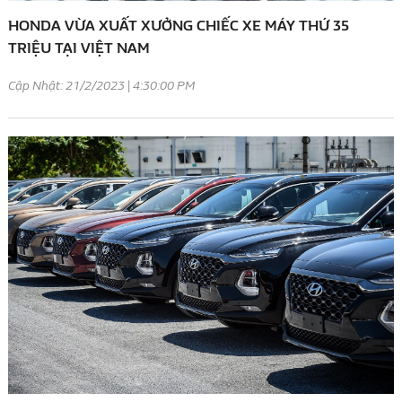
HONDA VỪA XUẤT XƯỞNG CHIẾC XE MÁY THỨ 35
TRIỆU TẠI VIỆT NAM
Cập Nhật: 21/2/2023 | 4:30:00 PM