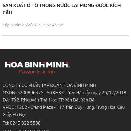
SẢN XUẤT Ô TÔ TRONG NƯỚC LẠI MONG ĐƯỢC KÍCH
CẦU
Cập Nhật: 21/2/2023 | 3:57:43 PM
CÔNG TY CỔ PHẦN TẬP ĐOÀN HÒA BÌNH MINH
MSDN: 5200896375 - Sở KH&ĐT Yên Bái cấp ngày 26/12/2018.
Đ/c: Tổ 2, P.Nguyễn Thái Học, TP. Yên Bái, Yên Bái
VPĐD: F202 - Grand Plaza - 117 Trần Duy Hưng, Trung Hòa, Cầu
Giấy, Hà Nội
Tel:
0243 822 5588